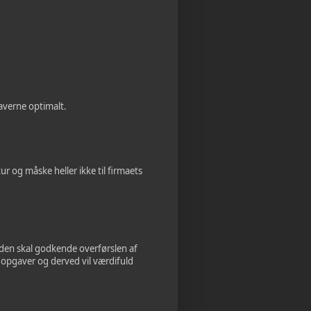
gaverne optimalt.
ur og måske heller ikke til firmaets
heden skal godkende overførslen af
re opgaver og derved vil værdifuld