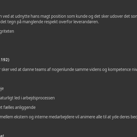
en ved at udnytte hans magt position som kunde og det sker udover det so
r det tegn på manglende respekt overfor leverandøren.
griteten
.192)
r sker ved at danne teams af nogenlunde samme videns og kompetence ni
je
aturligt led i arbejdsprocessen
 et fælles anliggende
ellem ekstern og interne medarbejdere vil animere alle til at yde deres bed
e!