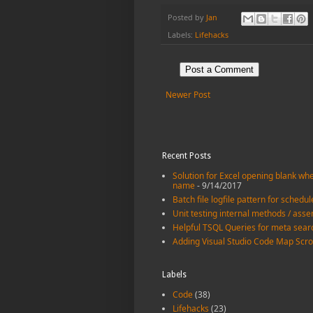
Posted by
Jan
Labels:
Lifehacks
Post a Comment
Newer Post
Recent Posts
Solution for Excel opening blank when
name
- 9/14/2017
Batch file logfile pattern for schedu
Unit testing internal methods / asse
Helpful TSQL Queries for meta sear
Adding Visual Studio Code Map Scro
Labels
Code
(38)
Lifehacks
(23)