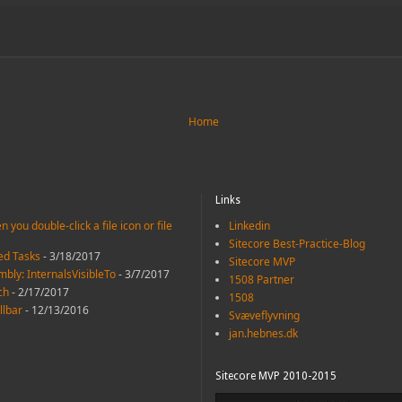
Home
Links
 you double-click a file icon or file
Linkedin
Sitecore Best-Practice-Blog
led Tasks
- 3/18/2017
Sitecore MVP
mbly: InternalsVisibleTo
- 3/7/2017
1508 Partner
ch
- 2/17/2017
1508
llbar
- 12/13/2016
Svæveflyvning
jan.hebnes.dk
Sitecore MVP 2010-2015