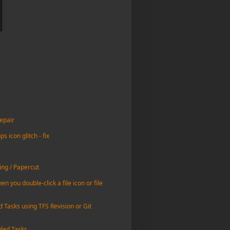
epair
icon glitch - fix
ing / Papercut
n you double-click a file icon or file
d Tasks using TFS Revision or Git
uled Tasks