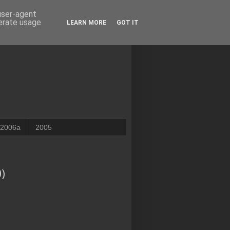
 user-agent
nerate usage
LEARN MORE
GOT IT
2006a
2005
)