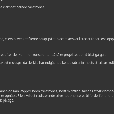
e klart definerede milestones.
e, ellers bliver kræfterne brugt på at placere ansvar i stedet for at løse op
et efter der kommer konsulenter på så er projektet dømt til at gå galt.
aktivt modspil, da de ikke har indgående kendskab til firmaets struktur, kult
lanen og kan lægges inden milestones, helst skriftligt, således at virksom
er opnået. Ellers vil det i sidste ende blive nedprioriteret til fordel for and
b på sigt.