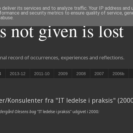
deliver its services and to analyze traffic. Your IP address and
formance and security metrics to ensure quality of service, ge
 abuse.
is not given is lost
nal record of occurrences, experiences and reflections.
4
2013-12
2011-10
2009
2008
2007
2006b
/Konsulenter fra "IT ledelse i praksis" (2000
øndergård Olesens bog
"IT ledelse i praksis" udgivet i 2000
: