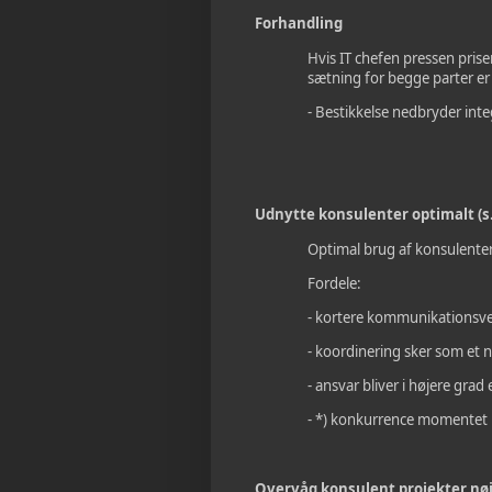
Forhandling
Hvis IT chefen pressen pris
sætning for begge parter e
- Bestikkelse nedbryder inte
Udnytte konsulenter optimalt (s
Optimal brug af konsulente
Fordele:
- kortere kommunikationsve
- koordinering sker som et n
- ansvar bliver i højere grad
- *) konkurrence momentet m
Overvåg konsulent projekter nøj