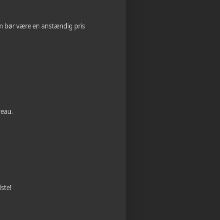
m bør være en anstændig pris
veau.
ste!