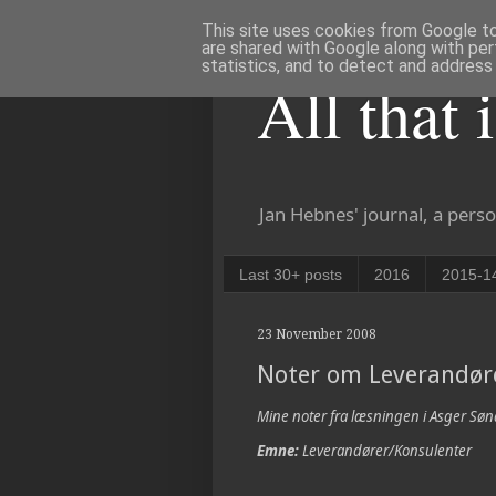
This site uses cookies from Google to 
are shared with Google along with per
statistics, and to detect and address
All that 
Jan Hebnes' journal, a perso
Last 30+ posts
2016
2015-1
23 November 2008
Noter om Leverandører
Mine noter fra læsningen i Asger S
Emne:
Leverandører/Konsulenter