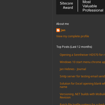
About me
Jan
View my complete profile
Top Posts (Last 12 months)
Opening a Sennheiser HD570 for r
Windows 10 start menu chrome apps 
Jan Hebnes - Journal
Smtp server for testing email send
Solution for Excel opening blank whe
name
Versioning .NET builds with MsBuil
Revision
Batch file logfile pattern for sched