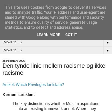
This site uses cookies from Google to deliver its services
All that is not given is lost
and to analyze traffic. Your IP address and user-agent are
shared with Google along with performance and security
metrics to ensure quality of service, generate usage
Jan Hebnes' journal, a personal record of occurrences,
statistics, and to detect and address abuse.
experiences and reflections.
LEARN MORE
GOT IT
▼
▼
28 February 2006
Den tynde linie mellem racisme og ikke
racisme
Artikel: Which Privileges for Islam?
Kernen i artiklen:
The key distinction is whether Muslim aspirations
fit into an existing framework or not. Where they