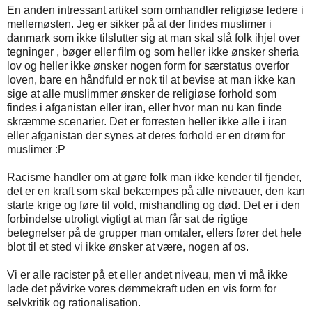
En anden intressant artikel som omhandler religiøse ledere i
mellemøsten. Jeg er sikker på at der findes muslimer i
danmark som ikke tilslutter sig at man skal slå folk ihjel over
tegninger , bøger eller film og som heller ikke ønsker sheria
lov og heller ikke ønsker nogen form for særstatus overfor
loven, bare en håndfuld er nok til at bevise at man ikke kan
sige at alle muslimmer ønsker de religiøse forhold som
findes i afganistan eller iran, eller hvor man nu kan finde
skræmme scenarier. Det er forresten heller ikke alle i iran
eller afganistan der synes at deres forhold er en drøm for
muslimer :P
Racisme handler om at gøre folk man ikke kender til fjender,
det er en kraft som skal bekæmpes på alle niveauer, den kan
starte krige og føre til vold, mishandling og død. Det er i den
forbindelse utroligt vigtigt at man får sat de rigtige
betegnelser på de grupper man omtaler, ellers fører det hele
blot til et sted vi ikke ønsker at være, nogen af os.
Vi er alle racister på et eller andet niveau, men vi må ikke
lade det påvirke vores dømmekraft uden en vis form for
selvkritik og rationalisation.